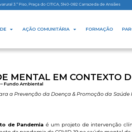
rural 3.º Piso, Praça do CITICA, 5140-082 Carrazeda de Ansiães
ADE
AÇÃO COMUNITÁRIA
FORMAÇÃO
PAR
DE MENTAL EM CONTEXTO 
 – Fundo Ambiental
Para a Prevenção da Doença & Promoção da Saúde 
xto de Pandemia
é um projeto de intervenção clí
pacto da pandemia da COVID-19 na saúde mental da