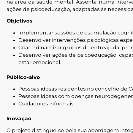
na área da saúde mental. Assenta numa interve
ações de psicoeducação, adaptadas às necessida
Objetivos
Implementar sessões de estimulação cognitiv
Desenvolver intervenções psicológicas especi
Criar e dinamizar grupos de entreajuda, pro
Desenvolver ações de psicoeducação, capac
estar emocional.
Público-alvo
Pessoas idosas residentes no concelho de C
Pessoas idosas com doenças neurodegenera
Cuidadores informais.
Inovação
O projeto distingue-se pela sua abordagem integ