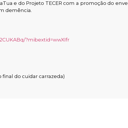
Tua e do Projeto TECER com a promoção do envelh
om demência.
a2CUKABq/?mibextid=wwXIfr
final do cuidar carrazeda)