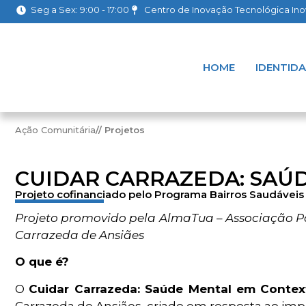
Seg a Sex: 9:00 - 17:00
Centro de Inovação Tecnológica Inova
HOME
IDENTID
Ação Comunitária
// Projetos
CUIDAR CARRAZEDA: SAÚ
Projeto cofinanciado pelo Programa Bairros Saudáveis
Projeto promovido pela AlmaTua – Associação 
Carrazeda de Ansiães
O que é?
O
Cuidar Carrazeda: Saúde Mental em Conte
Carrazeda de Ansiães, criado em resposta ao im